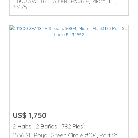
11800 SW 18TH Street #508-4, Miami, FL,
33175
US$ 1,750
2
2 Habs
2 Baños
782 Pies
-
-
1536 SE Royal Green Circle #104, Port St.