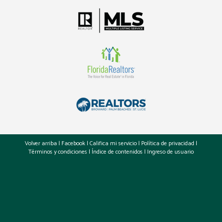
Volver arriba
|
Facebook
|
Califica mi servicio
|
Política de privacidad
|
Términos y condiciones
|
Índice de contenidos
|
Ingreso de usuario