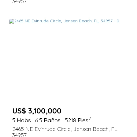
34957
US$ 3,100,000
2
5 Habs
6.5 Baños
5218 Pies
-
-
2465 NE Evinrude Circle, Jensen Beach, FL,
34957