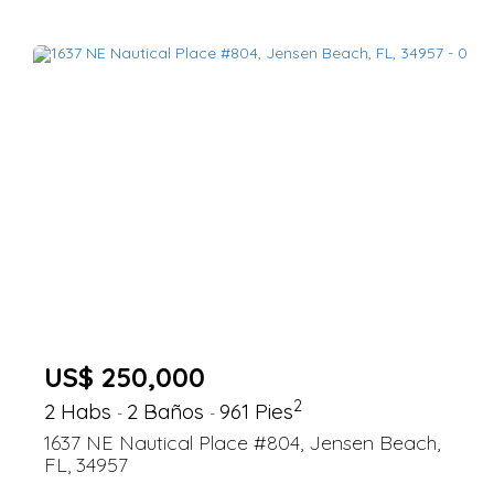
US$ 250,000
2
2 Habs
2 Baños
961 Pies
-
-
1637 NE Nautical Place #804, Jensen Beach,
FL, 34957