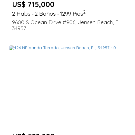
US$ 715,000
2
2 Habs
2 Baños
1299 Pies
-
-
9600 S Ocean Drive #906, Jensen Beach, FL,
34957