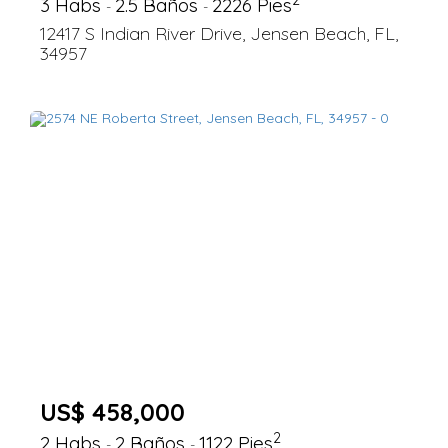
3 Habs
2.5 Baños
2226 Pies
-
-
12417 S Indian River Drive, Jensen Beach, FL,
34957
US$ 458,000
2
2 Habs
2 Baños
1122 Pies
-
-