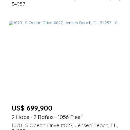
34957
US$ 699,900
2
2 Habs
2 Baños
1056 Pies
-
-
10701 S Ocean Drive #827, Jensen Beach, FL,