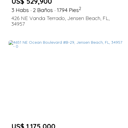
US$ 529,900
2
3 Habs
2 Baños
1794 Pies
-
-
426 NE Vanda Terrado, Jensen Beach, FL,
34957
US$ 1,175,000