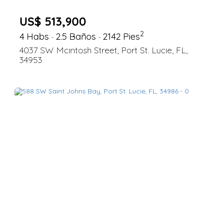
US$ 513,900
2
4 Habs
2.5 Baños
2142 Pies
-
-
4037 SW Mcintosh Street, Port St. Lucie, FL,
34953