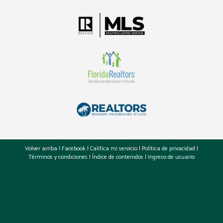
Volver arriba
|
Facebook
|
Califica mi servicio
|
Política de privacidad
|
Términos y condiciones
|
Índice de contenidos
|
Ingreso de usuario